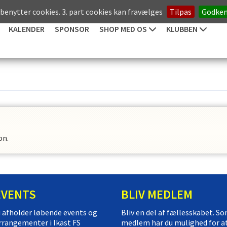
 benytter cookies. 3. part cookies kan fravælges
Tilpas
Godke
KALENDER
SPONSOR
SHOP MED OS
KLUBBEN
on.
EVENTS
BLIV MEDLEM
i afholder løbende events og
Bliv en del af fællesskabet. S
rrangementer i Ikast FS
medlem har du mulighed for a