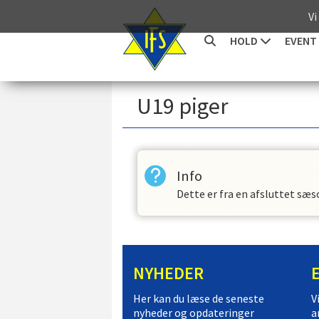
Vi
HOLD
EVENT
U19 piger
Info
Dette er fra en afsluttet sæs
NYHEDER
Her kan du læse de seneste
V
nyheder og opdateringer
a