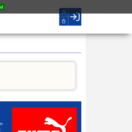
nd
Facebook login
Husk mig
Glemt password
Opret profil
LOG IND
om
t