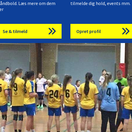
åndbold. Læs mere om dem
tilmelde dig hold, events mm.
er
Se & tilmeld
Opret profil