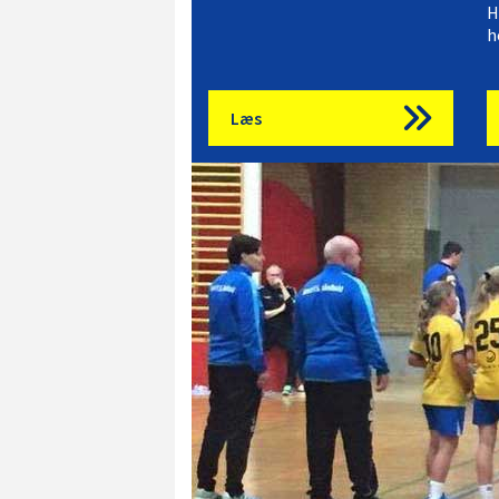
H
h
Læs