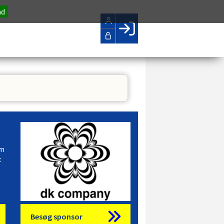
nd
Facebook login
Husk mig
Glemt password
Opret profil
LOG IND
om
t