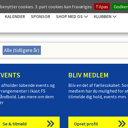
 benytter cookies. 3. part cookies kan fravælges
Tilpas
Godke
KALENDER
SPONSOR
SHOP MED OS
KLUBBEN
Alle (tidligere år)
EVENTS
BLIV MEDLEM
i afholder løbende events og
Bliv en del af fællesskabet. S
rrangementer i Ikast FS
medlem har du mulighed for a
åndbold. Læs mere om dem
tilmelde dig hold, events mm.
er
Se & tilmeld
Opret profil