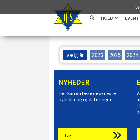
Vi
HOLD
EVENT
Vælg år
2026
2025
2024
NYHEDER
Her kan du læse de seneste
V
nyheder og opdateringer
a
H
h
Læs