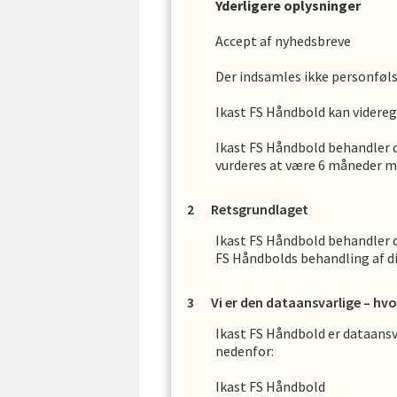
Yderligere oplysninger
Accept af nyhedsbreve
Der indsamles ikke personfø
Ikast FS Håndbold
kan videreg
Ikast FS Håndbold
behandler d
vurderes at være
6
måneder med
Retsgrundlaget
Ikast FS Håndbold
behandler d
FS Håndbold
s
behandling af d
Vi er den dataansvarlige – hv
Ikast FS Håndbold
er dataansv
nedenfor:
Ikast FS Håndbold