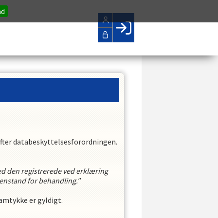
nd
Facebook login
Husk mig
Glemt password
Opret profil
LOG IND
fter databeskyttelsesforordningen.
rved den registrerede ved erklæring
 genstand for behandling."
samtykke er gyldigt.