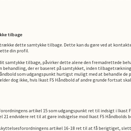
kke tilbage
t trække dette samtykke tilbage. Dette kan du gøre ved at kontakt
tte din profil.
dit samtykke tilbage, påvirker dette alene den fremadrettede beh
n behandling, der er baseret på samtykket, inden tilbagetrækning
Håndbold
som udgangspunkt hurtigst muligt med at behandle de p
lder dog ikke, hvis
Ikast FS Håndbold
af andre grunde fortsat skal
forordningens artikel 15 som udgangspunkt ret til indsigt i
Ikast 
el 21 endvidere ret til at gøre indsigelse mod
Ikast FS Håndbold
s
b
kyttelsesforordningens artikel 16-18 ret til at få berigtiget, slet