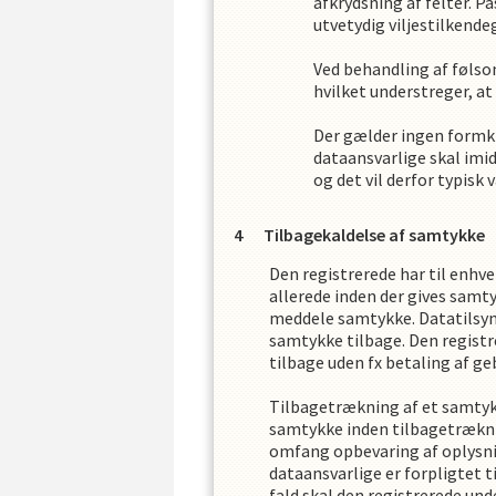
afkrydsning af felter. Pa
utvetydig viljestilkendeg
Ved behandling af følso
hvilket understreger, at
Der gælder ingen formkr
dataansvarlige skal imid
og det vil derfor typisk
Tilbagekaldelse af samtykke
Den registrerede har til enhve
allerede inden der gives samty
meddele samtykke. Datatilsyne
samtykke tilbage. Den registr
tilbage uden fx betaling af ge
Tilbagetrækning af et samtykk
samtykke inden tilbagetrækni
omfang opbevaring af oplysni
dataansvarlige er forpligtet t
fald skal den registrerede u