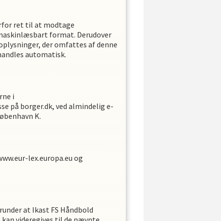
rfor ret til at modtage
 maskinlæsbart format. Derudover
 oplysninger, der omfattes af denne
handles automatisk.
rne i
se på borger.dk, ved almindelig e-
 København K.
www.eur-lex.europa.eu og
erunder at
Ikast FS Håndbold
kan videregives til de nævnte