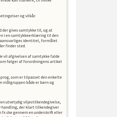
rerede kan markere, til hvilke
tingelser og vilkår.
d der gives samtykke til, og at
n i en samtykkeerklæring til den
ansvarliges identitet, formålet
er finder sted.
e vil afgivelsen af samtykke falde
m følger af forordningens artikel
prog, som er tilpasset den enkelte
vom målgruppen både er børn og
en utvetydig viljestilkendegivelse,
v handling, der klart tilkendegiver
fx ske gennem en underskrift eller