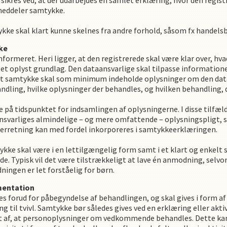
sikres ved, at der udarbejdes en samlet erklæring, hvor den regist
eddeler samtykke.
 skal klart kunne skelnes fra andre forhold, såsom fx handelsbe
ke
formeret. Heri ligger, at den registrerede skal være klar over, hva
t oplyst grundlag. Den dataansvarlige skal tilpasse informatione
 et samtykke skal som minimum indeholde oplysninger om den data
ling, hvilke oplysninger der behandles, og hvilken behandling, d
på tidspunktet for indsamlingen af oplysningerne. I disse tilfæld
varliges almindelige – og mere omfattende – oplysningspligt, so
nderretning kan med fordel inkorporeres i samtykkeerklæringen.
e skal være i en lettilgængelig form samt i et klart og enkelt s
de. Typisk vil det være tilstrækkeligt at lave én anmodning, sel
ingen er let forståelig for børn.
mentation
 forud for påbegyndelse af behandlingen, og skal gives i form af 
ng til tvivl. Samtykke bør således gives ved en erklæring eller akti
t af, at personoplysninger om vedkommende behandles. Dette kan 