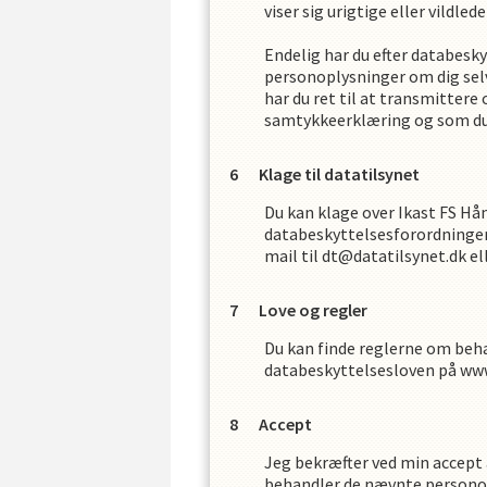
viser sig urigtige eller vildle
Endelig har du efter databesky
personoplysninger om dig selv
har du ret til at transmitter
samtykkeerklæring og som du s
Klage til datatilsynet
Du kan klage over
Ikast FS Hå
databeskyttelsesforordningens
mail til dt@datatilsynet.dk el
Love og regler
Du kan finde reglerne om beh
databeskyttelsesloven på www
Accept
Jeg bekræfter ved min accept a
behandler de nævnte personopl