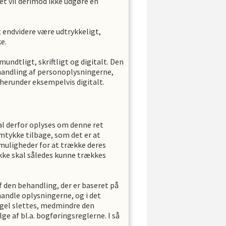
tet vil derimod ikke udgøre en
 endvidere være udtrykkeligt,
e.
ndtligt, skriftligt og digitalt. Den
ehandling af personoplysningerne,
 herunder eksempelvis digitalt.
kal derfor oplyses om denne ret
amtykke tilbage, som det er at
 muligheder for at trække deres
ykke skal således kunne trækkes
 den behandling, der er baseret på
andle oplysningerne, og i det
gel slettes, medmindre den
ge af bl.a. bogføringsreglerne. I så