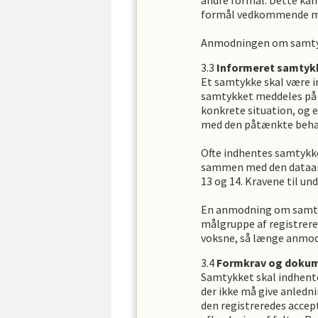
andre formål. Dette kan 
formål vedkommende m
Anmodningen om samtykke
Informeret samtyk
Et samtykke skal være in
samtykket meddeles på e
konkrete situation, og
med den påtænkte behand
Ofte indhentes samtykke 
sammen med den dataans
13 og 14. Kravene til u
En anmodning om samtykk
målgruppe af registrere
voksne, så længe anmodn
Formkrav og doku
Samtykket skal indhentes
der ikke må give anledni
den registreredes accep