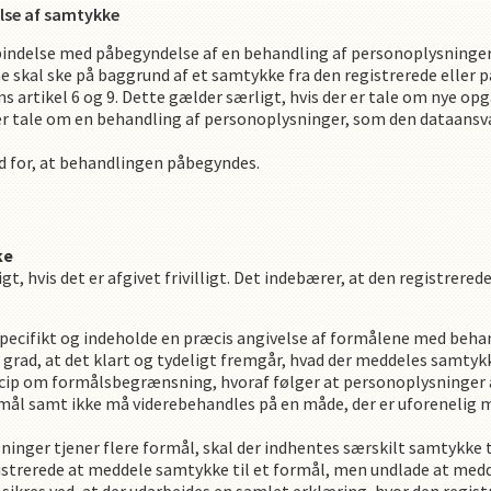
lse af samtykke
rbindelse med påbegyndelse af en behandling af personoplysninger
 skal ske på baggrund af et samtykke fra den registrerede eller 
 artikel 6 og 9. Dette gælder særligt, hvis der er tale om nye opg
r er tale om en behandling af personoplysninger, som den dataansva
d for, at behandlingen påbegyndes.
ke
t, hvis det er afgivet frivilligt. Det indebærer, at den registrerede 
pecifikt og indeholde en præcis angivelse af formålene med beha
n grad, at det klart og tydeligt fremgår, hvad der meddeles samty
cip om formålsbegrænsning, hvoraf følger at personoplysninger a
mål samt ikke må viderebehandles på en måde, der er uforenelig m
ninger tjener flere formål, skal der indhentes særskilt samtykke t
istrerede at meddele samtykke til et formål, men undlade at medd