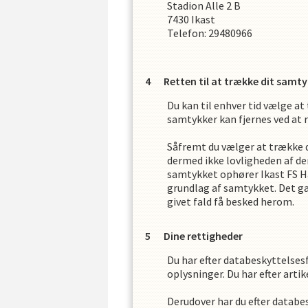
Stadion Alle 2 B
7430
Ikast
Telefon:
29480966
Retten til at trække dit samty
Du kan til enhver tid vælge a
samtykker kan fjernes ved at re
Såfremt du vælger at trække 
dermed ikke lovligheden af de
samtykket ophører
Ikast FS 
grundlag af samtykket. Det gæ
givet fald få besked herom.
Dine rettigheder
Du har efter databeskyttelses
oplysninger. Du har efter artik
Derudover har du efter databes