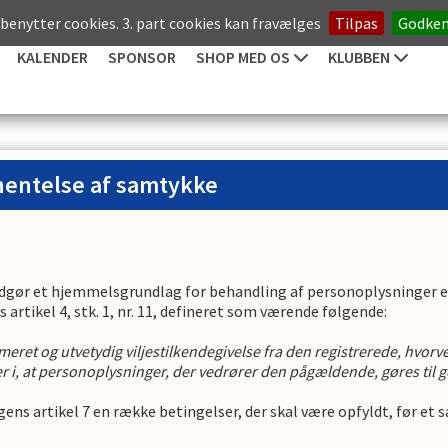
 benytter cookies. 3. part cookies kan fravælges
Tilpas
Godke
KALENDER
SPONSOR
SHOP MED OS
KLUBBEN
dhentelse af samtykke
dgør et hjemmelsgrundlag for behandling af personoplysninger e
 artikel 4, stk. 1, nr. 11, defineret som værende følgende:
formeret og utvetydig viljestilkendegivelse fra den registrerede, hvo
ger i, at personoplysninger, der vedrører den pågældende, gøres til
ens artikel 7 en række betingelser, der skal være opfyldt, før et 