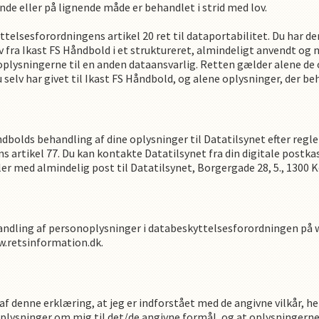
dende eller på lignende måde er behandlet i strid med lov.
ttelsesforordningens artikel 20 ret til dataportabilitet. Du har de
 fra
Ikast FS Håndbold
i et struktureret, almindeligt anvendt og
e oplysningerne til en anden dataansvarlig. Retten gælder alene de
elv har givet til
Ikast FS Håndbold
,
og alene oplysninger, der be
ndbold
s
behandling af dine oplysninger til Datatilsynet efter regle
 artikel 77. Du kan kontakte Datatilsynet fra din digitale postkas
ler med almindelig post til Datatilsynet, Borgergade 28, 5., 1300
andling af personoplysninger i databeskyttelsesforordningen på 
.retsinformation.dk.
f denne erklæring, at jeg er indforstået med de angivne vilkår, h
ysninger om mig til det/de angivne formål, og at oplysningerne 