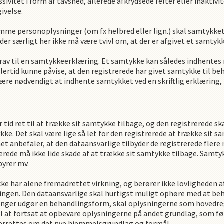
ssivitet i form af tavshed, allerede afkrydsede felter eller inaktivi
ivelse.
mme personoplysninger (om fx helbred eller lign.) skal samtykket
 der særligt her ikke må være tvivl om, at der er afgivet et samtykk
av til en samtykkeerklæring. Et samtykke kan således indhentes mu
lertid kunne påvise, at den registrerede har givet samtykke til b
 være nødvendigt at indhente samtykket ved en skriftlig erklæring,
r tid ret til at trække sit samtykke tilbage, og den registrerede s
kke. Det skal være lige så let for den registrerede at trække sit s
t anbefaler, at den dataansvarlige tilbyder de registrerede flere
erede må ikke lide skade af at trække sit samtykke tilbage. Samt
byrer mv.
e har alene fremadrettet virkning, og berører ikke lovligheden af
ngen. Den dataansvarlige skal hurtigst muligt ophøre med at beh
nger udgør en behandlingsform, skal oplysningerne som hovedre
il at fortsat at opbevare oplysningerne på andet grundlag, som føl
nderrettes om det nye hjemmelsgrundlag og formål.